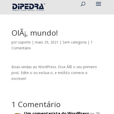
OlÃ¡, mundo!
por
suporte
|
maio 29, 2021
|
Sem categoria
|
1
Comentário
Boas-vindas ao WordPress. Esse Ã© o seu primeiro
post. Edite-o ou exclua-o, e entÃ£o comece a
escrever!
1 Comentário
Um comentarista do WordPress
no 29