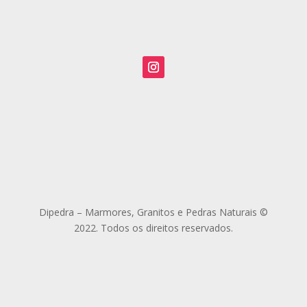
Estrada da Cetrel, Rua da paz, Barra do Jacuípe,
Camaçari – BA. CEP 42833-000
Orçamento
(71) 3678.1431
(71) 3678.1450
Dipedra – Marmores, Granitos e Pedras Naturais ©
2022. Todos os direitos reservados.